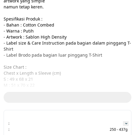
artwork yang simple

namun tetap keren.

Spesifikasi Produk :

- Bahan : Cotton Combed 

- Warna : Putih 

- Artwork : Sablon High Density 

- Label size & Care Instruction pada bagian dalam pinggang T-
Shirt 

- Label Brodo pada bagian luar pinggang T-Shirt

Size Chart :

Chest x Length x Sleeve (cm) 

S : 49 x 68 x 21 

M : 51 x 70 x 22 

L : 53 x 72 x 23 

XL : 56 x 74,5 x 24,5 

XXL : 60 x 78,5 x 27,5

Toleransi 1 - 1,5 cm 

:
Warna produk pada gambar mungkin tidak 100% sama 
:
250 - 437g
dengan produk fisik, karena proses pencahayaan pada 