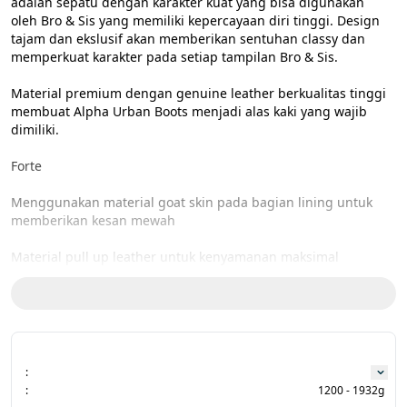
adalah sepatu dengan karakter kuat yang bisa digunakan 
oleh Bro & Sis yang memiliki kepercayaan diri tinggi. Design 
tajam dan ekslusif akan memberikan sentuhan classy dan 
memperkuat karakter pada setiap tampilan Bro & Sis.

Material premium dengan genuine leather berkualitas tinggi 
membuat Alpha Urban Boots menjadi alas kaki yang wajib 
dimiliki.

Forte

Menggunakan material goat skin pada bagian lining untuk 
memberikan kesan mewah

Material pull up leather untuk kenyamanan maksimal

Divine and timeless design

Siluet boots dengan cutting tinggi yang mempertegas 
penampilan

:
Style

:
1200 - 1932g