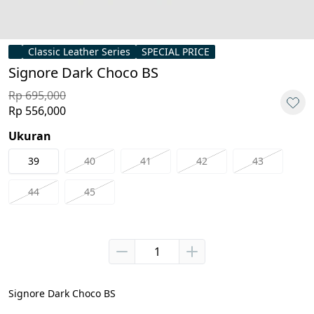
Classic Leather Series
SPECIAL PRICE
Signore Dark Choco BS
Rp 695,000
Rp 556,000
Ukuran
39
40
41
42
43
44
45
Signore Dark Choco BS
