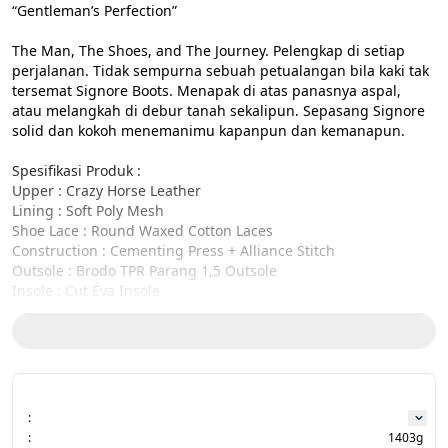
“Gentleman’s Perfection”

The Man, The Shoes, and The Journey. Pelengkap di setiap 
perjalanan. Tidak sempurna sebuah petualangan bila kaki tak 
tersemat Signore Boots. Menapak di atas panasnya aspal, 
atau melangkah di debur tanah sekalipun. Sepasang Signore 
solid dan kokoh menemanimu kapanpun dan kemanapun.

Spesifikasi Produk :

Upper : Crazy Horse Leather

Lining : Soft Poly Mesh

Shoe Lace : Round Waxed Cotton Laces

Construction : Cementing Press + Alliance Stitch

Outsole : Brodo TPR Parang 1,5 Outsole

Insole : Cut Eva Insole

Decoration : Brodo Heel Emboss Logo

Size Charts:

39 ( 25.5 cm )

40 ( 26.3cm )

41 ( 26.9 cm )

:
42 ( 27.5 cm )

:
1403g