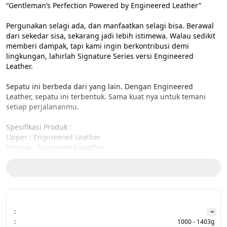
“Gentleman’s Perfection Powered by Engineered Leather”

Pergunakan selagi ada, dan manfaatkan selagi bisa. Berawal 
dari sekedar sisa, sekarang jadi lebih istimewa. Walau sedikit 
memberi dampak, tapi kami ingin berkontribusi demi 
lingkungan, lahirlah Signature Series versi Engineered 
Leather.

Sepatu ini berbeda dari yang lain. Dengan Engineered 
Leather, sepatu ini terbentuk. Sama kuat nya untuk temani 
setiap perjalananmu. 

Spesifikasi Produk :

Upper : Engineered Leather

Tongue : Engineered Leather

Lining : Jersey Mesh + Merry Skin

Back Logo : Emboss

Outsole : TPR parang 1,5

Insole : EVA + Mesh Combination

Laces : Round Lace Waxed

:
Size Charts:

:
1000 - 1403g