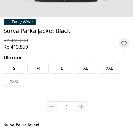
Daily Wear
Sorva Parka Jacket Black
Rp 445,000
Rp 413,850
Ukuran
S
M
L
XL
XXL
XXXL
Sorva Parka Jacket
