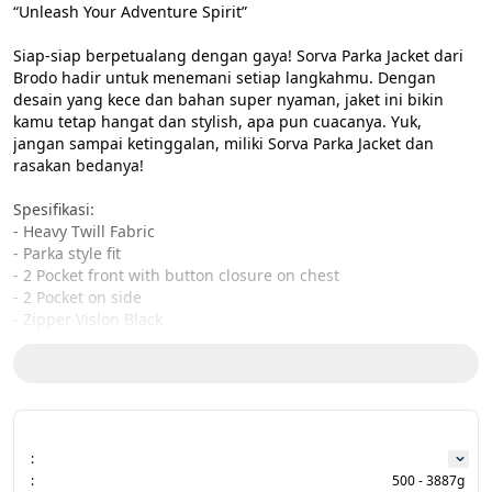
“Unleash Your Adventure Spirit”

Siap-siap berpetualang dengan gaya! Sorva Parka Jacket dari 
Brodo hadir untuk menemani setiap langkahmu. Dengan 
desain yang kece dan bahan super nyaman, jaket ini bikin 
kamu tetap hangat dan stylish, apa pun cuacanya. Yuk, 
jangan sampai ketinggalan, miliki Sorva Parka Jacket dan 
rasakan bedanya!

Spesifikasi:

- Heavy Twill Fabric

- Parka style fit

- 2 Pocket front with button closure on chest

- 2 Pocket on side

- Zipper Vislon Black

- Leather Logotype Brodo patch on right side chest

- Adjuster laces with Metal Aglet on Hoodie

- Accest extra Pocket on leftside sleeve

- Designed and Produced in Indonesia

Size Chart:

:
CHEST - LENGTH - SLEEVE

:
500 - 3887g