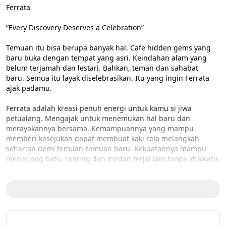
Ferrata

“Every Discovery Deserves a Celebration”

Temuan itu bisa berupa banyak hal. Cafe hidden gems yang 
baru buka dengan tempat yang asri. Keindahan alam yang 
belum terjamah dan lestari. Bahkan, teman dan sahabat 
baru. Semua itu layak diselebrasikan. Itu yang ingin Ferrata 
ajak padamu.

Ferrata adalah kreasi penuh energi untuk kamu si jiwa 
petualang. Mengajak untuk menemukan hal baru dan 
merayakannya bersama. Kemampuannya yang mampu 
memberi kesejukan dapat membuat kaki rela melangkah 
seharian demi temuan-temuan baru. Kekuatannya mampu 
menerjang batu, ranting dan medan terjal lain tanpa khawatir.

Reflektif bits yang tersemat pada Ferrata membantu mata di 
tengah kondisi minim cahaya. Ferrata adalah sahabat si 
petualang untuk menemukan hal-hal baru dan merayakan 
nya bersama.
