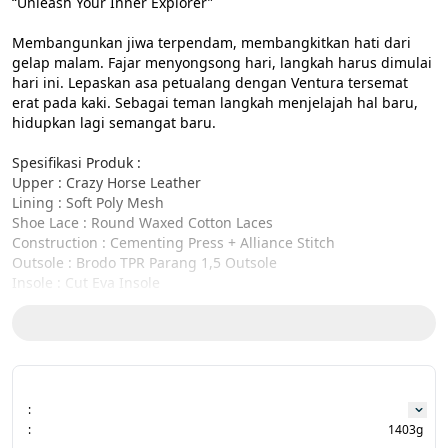
“Unleash Your Inner Explorer”

Membangunkan jiwa terpendam, membangkitkan hati dari 
gelap malam. Fajar menyongsong hari, langkah harus dimulai 
hari ini. Lepaskan asa petualang dengan Ventura tersemat 
erat pada kaki. Sebagai teman langkah menjelajah hal baru, 
hidupkan lagi semangat baru.

Spesifikasi Produk :

Upper : Crazy Horse Leather

Lining : Soft Poly Mesh

Shoe Lace : Round Waxed Cotton Laces

Construction : Cementing Press + Alliance Stitch

Outsole : Brodo TPR Parang 1,5 Outsole

Insole : Cut Eva Insole

Decoration : Brodo Heel Emboss Logo

Size Charts:

39 ( 25.5 cm )

40 ( 26.3cm )

41 ( 26.9 cm )

:
42 ( 27.5 cm )

:
1403g
43 ( 28.3 cm )
