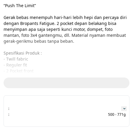
“Push The Limit”

Gerak bebas menempuh hari-hari lebih hepi dan percaya diri 
dengan Bropants Fatigue. 2 pocket depan belakang bisa 
menyimpan apa saja seperti kunci motor, dompet, foto 
mantan, foto 3x4 gantengmu, dll. Material nyaman membuat 
gerak-gerikmu bebas tanpa beban.  

Spesifikasi Produk :

- Twill fabric

- Reguler fit

- 2 Pocket front

- 2 Pocket on backside (with button)

- Zipper metal bronze color

- Woven patch Brodo LIVE EPIC (White)

- Adjuster strap button on waist 

- Designed and Produced in Indonesia

:
Size Charts:

:
500 - 771g
WAIST - LENGTH

S : 71 cm | 98 cm

M : 76 cm | 100 cm
