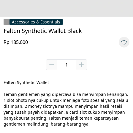
Accessories & Essentials
Falten Synthetic Wallet Black
Rp 185,000
Falten Synthetic Wallet

Teman gentlemen yang dipercaya bisa menyimpan kenangan. 
1 slot photo nya cukup untuk menjaga foto spesial yang selalu 
disimpan. 2 money slotnya mampu menyimpan hasil rezeki 
yang susah payah didapatkan. 8 card slot cukup menyimpan 
banyak surat penting. Falten menjadi teman kepercayaan 
gentlemen melindungi barang-barangnya.
