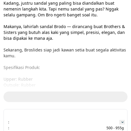
Kadang, justru sandal yang paling bisa diandalkan buat 
nemenin langkah kita. Tapi nemu sandal yang pas? Nggak 
selalu gampang. Om Bro ngerti banget soal itu.

Makanya, lahirlah sandal Brodo — dirancang buat Brothers & 
Sisters yang butuh alas kaki yang simpel, presisi, elegan, dan 
bisa dipakai ke mana aja.

Sekarang, Broslides siap jadi kawan setia buat segala aktivitas 
kamu.

Spesifikasi Produk:

Upper: Rubber

Outsole: Rubber

Logo: Rubber

Size Charts:

39: 25 cm

40: 25,5 cm

41: 26,5 cm

:
42: 27,5 cm

:
500 - 955g