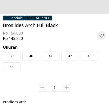
Sandals
SPECIAL PRICE
Broslides Arch Full Black
Rp 154,000
Rp 143,220
Ukuran
39
40
41
42
43
44
Broslides Arch
