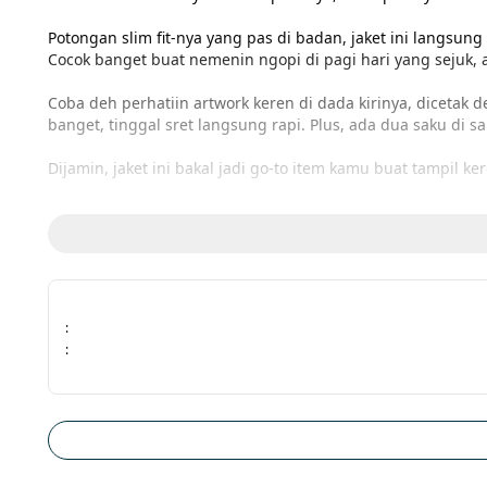
Potongan slim fit-nya yang pas di badan, jaket ini langsung
Cocok banget buat nemenin ngopi di pagi hari yang sejuk, at
Coba deh perhatiin artwork keren di dada kirinya, dicetak 
banget, tinggal sret langsung rapi. Plus, ada dua saku d
Dijamin, jaket ini bakal jadi go-to item kamu buat tampil k
Spesifikasi:
- Tracktop Slim Fit
- French Terry 300gsm fabric
:
- Artwork on Left Chest with HDC Print
:
- Zipper Closure on Body
- 2 Pocket on Jacket
- Main Pattern Shape on Body and Sleeve