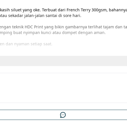
 kasih siluet yang oke. Terbuat dari French Terry 300gsm, bahannya 
au sekadar jalan-jalan santai di sore hari.
dengan teknik HDC Print yang bikin gambarnya terlihat tajam dan 
i samping buat nyimpan kunci atau dompet dengan aman.
eren dan nyaman setiap saat.