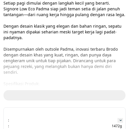
Setiap pagi dimulai dengan langkah kecil yang berarti. 
Signore Low Eco Padma siap jadi teman setia di jalan penuh 
tantangan—dari ruang kerja hingga pulang dengan rasa lega.

Dengan desain klasik yang elegan dan bahan ringan, sepatu 
ini nyaman dipakai seharian meski target kerja lagi padat-
padatnya.

Disempurnakan oleh outsole Padma, inovasi terbaru Brodo 
dengan desain khas yang kuat, ringan, dan punya daya 
cengkeram unik untuk tiap pijakan. Dirancang untuk para 
pejuang rezeki, yang melangkah bukan hanya demi diri 
sendiri.

Spesifikasi Produk:

Upper : Faux Leather

Lace : Round Lace

Outsole : Brodo Padma

:
:
1472g