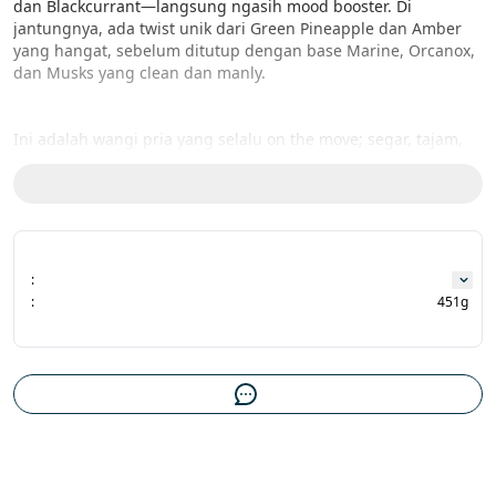
dan Blackcurrant—langsung ngasih mood booster. Di 
jantungnya, ada twist unik dari Green Pineapple dan Amber 
yang hangat, sebelum ditutup dengan base Marine, Orcanox, 
dan Musks yang clean dan manly.

Ini adalah wangi pria yang selalu on the move; segar, tajam, 
dan ninggalin jejak yang memorable.

Notes:

Top: Bergamot, Lemon, Blackcurrant, Nutmeg

:
Middle: Green Pineapple, Amber

:
451g
Base: Marine, Orcanox, Musks

Aura Perfume 50ml 

Disclaimer:

Warna produk pada gambar mungkin tidak 100% sama 
dengan produk fisik, karena proses pencahayaan pada 
pengambilan gambar atau kualitas layar gadget yang 